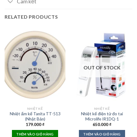
Cam kết
RELATED PRODUCTS
OUT OF STOCK
NHIỆT KẾ
NHIỆT KẾ
Nhiệt ẩm kế Tanita TT-513
Nhiệt kế điện tử đo tai
(Nhật Bản)
Microlife IR1DQ-1
179.000
₫
650.000
₫
THÊM VÀO GIỎ HÀNG
THÊM VÀO GIỎ HÀNG