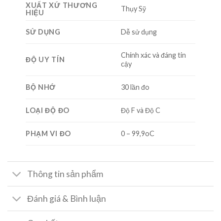
XUẤT XỨ THƯƠNG
Thụy Sỹ
HIỆU
SỬ DỤNG
Dễ sử dụng
Chính xác và đáng tin
ĐỘ UY TÍN
cậy
BỘ NHỚ
30 lần đo
LOẠI ĐỘ ĐO
Độ F và Độ C
PHẠM VI ĐO
0 – 99,9oC
Thông tin sản phẩm
Đánh giá & Bình luận