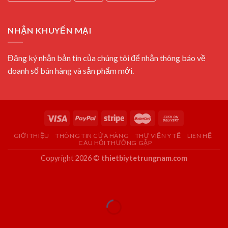
NHẬN KHUYẾN MẠI
Đăng ký nhận bản tin của chúng tôi để nhận thông báo về
doanh số bán hàng và sản phẩm mới.
GIỚI THIỆU
THÔNG TIN CỬA HÀNG
THƯ VIỆN Y TẾ
LIÊN HỆ
CÂU HỎI THƯỜNG GẶP
Copyright 2026 ©
thietbiytetrungnam.com