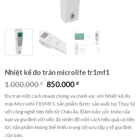
Nhiệt kế đo trán microlife fr1mf1
Original
Current
1.000.000
850.000
₫
₫
price
price
Đo trán một cách nhanh chóng và chính xác với Nhiệt kế đo
was:
is:
trán Microlife FR1MF1. Sản phẩm được sản xuất tại Thụy Sỹ
1.000.000 ₫.
850.000 ₫.
với công nghệ tiên tiến từ Châu Âu. Đảm bảo sức khỏe của
bạn và gia đình với việc đo nhiệt độ một cách hiệu quả và tiện
lợi. Sản phẩm không thể thiếu trong bộ sưu tập y tế gia đình
của bạn.