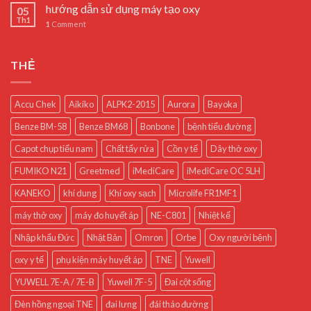
hướng dẫn sử dụng máy tạo oxy
05
Th1
1
Comment
THẺ
Accu Chek
Aikiko
ALPK2-2015
Aurora
Bayoka
Benze BM-58
Benze BM68
Bonbone
bệnh tiểu đường
Capot chụp tiểu nam
Chất tẩy rửa
Cồn y tế
Dây thở oxy
FUMIKO N21
Greetmed
iMediCare
iMediCare OC 5LH
KANEKO
khí dung
Khí oxy sạch
Microlife FR1MF1
máy thở oxy
máy đo huyết áp
NE-C801
Nhiệt kế
Nhập khẩu Đức
Nhật Bản
Omron
Orbe
Oxy người bệnh
oxy y tế
phụ kiện máy huyết áp
TNE
Yuwell
YUWELL 7E-A / 7E-B
Yuwell 7F-5
Đai cột sống
Đèn hồng ngoại TNE
đai lưng
đái tháo đường