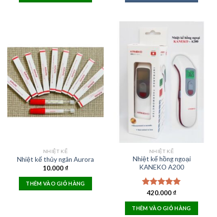
NHIỆT KẾ
NHIỆT KẾ
Nhiệt kế hồng ngoại
Nhiệt kế thủy ngân Aurora
KANEKO A200
10.000
₫
THÊM VÀO GIỎ HÀNG
Rated
420.000
5.00
₫
out of 5
THÊM VÀO GIỎ HÀNG