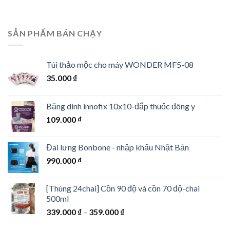
SẢN PHẨM BÁN CHẠY
Túi thảo mộc cho máy WONDER MF5-08
35.000
₫
Băng dính innofix 10x10-đắp thuốc đông y
109.000
₫
Đai lưng Bonbone - nhập khẩu Nhật Bản
990.000
₫
[Thùng 24chai] Cồn 90 độ và cồn 70 độ-chai
500ml
339.000
₫
–
359.000
₫