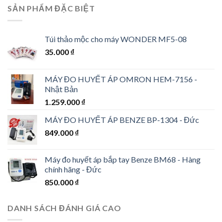
SẢN PHẨM ĐẶC BIỆT
Túi thảo mộc cho máy WONDER MF5-08
35.000
₫
MÁY ĐO HUYẾT ÁP OMRON HEM-7156 -
Nhật Bản
1.259.000
₫
MÁY ĐO HUYẾT ÁP BENZE BP-1304 - Đức
849.000
₫
Máy đo huyết áp bắp tay Benze BM68 - Hàng
chính hãng - Đức
850.000
₫
DANH SÁCH ĐÁNH GIÁ CAO