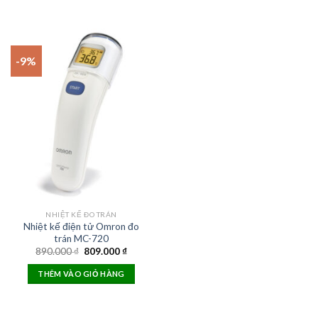
-9%
NHIỆT KẾ ĐO TRÁN
Nhiệt kế điện tử Omron đo
trán MC-720
Original
Current
890.000
₫
809.000
₫
price
price
was:
is:
THÊM VÀO GIỎ HÀNG
890.000 ₫.
809.000 ₫.