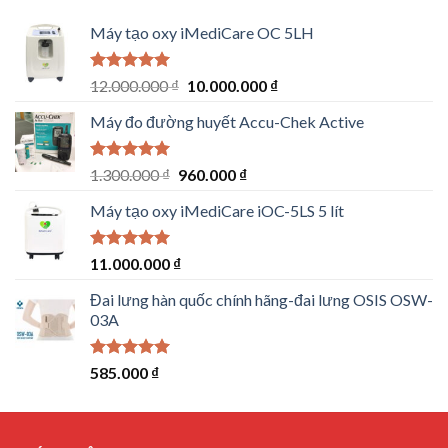
Máy tạo oxy iMediCare OC 5LH
Rated
5.00
Original
Current
12.000.000
₫
10.000.000
₫
out of 5
price
price
Máy đo đường huyết Accu-Chek Active
was:
is:
12.000.000 ₫.
10.000.000 ₫.
Rated
5.00
Original
Current
1.300.000
₫
960.000
₫
out of 5
price
price
Máy tạo oxy iMediCare iOC-5LS 5 lít
was:
is:
1.300.000 ₫.
960.000 ₫.
Rated
5.00
11.000.000
₫
out of 5
Đai lưng hàn quốc chính hãng-đai lưng OSIS OSW-
03A
Rated
5.00
585.000
₫
out of 5