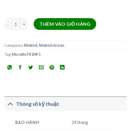
Nhiệt kế đo trán microlife fr1mf1 quantity
THÊM VÀO GIỎ HÀNG
Categories:
Nhiệt kế
,
Nhiệt kế đo trán
Tag:
Microlife FR1MF1
Thông số kỹ thuật
BẢO HÀNH
24 tháng