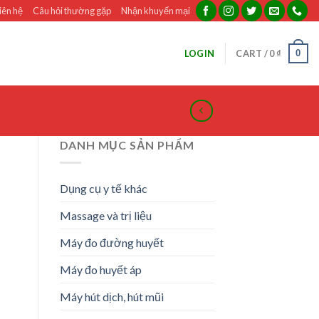
iên hệ
Câu hỏi thường gặp
Nhận khuyến mại
0
LOGIN
CART /
0
₫
DANH MỤC SẢN PHẨM
Dụng cụ y tế khác
Massage và trị liệu
Máy đo đường huyết
nt
Máy đo huyết áp
Máy hút dịch, hút mũi