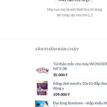
Máy tạo oxy là một thiết bị y tế dùng
để cung cấp oxy cho [...]
SẢN PHẨM BÁN CHẠY
Túi thảo mộc cho máy WONDER
MF5-08
35.000
₫
Băng dính innofix 10x10-đắp th
đông y
109.000
₫
Đai lưng Bonbone - nhập khẩu N