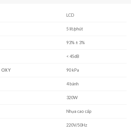
LCD
5 lít/phút
93% ± 3%
< 45dB
O OXY
90 kPa
4 bánh
320W
Nhựa cao cấp
220V/50Hz