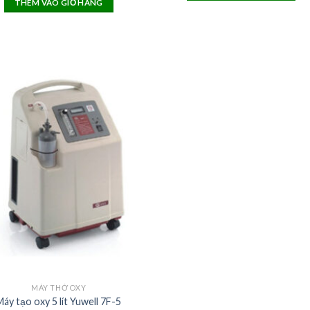
THÊM VÀO GIỎ HÀNG
MÁY THỞ OXY
Máy tạo oxy 5 lít Yuwell 7F-5