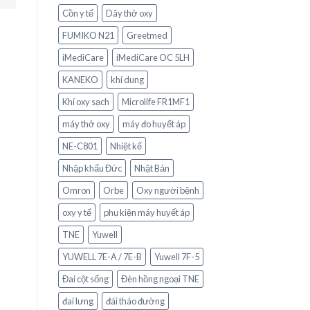
Cồn y tế
Dây thở oxy
FUMIKO N21
Greetmed
iMediCare
iMediCare OC 5LH
KANEKO
khí dung
Khí oxy sạch
Microlife FR1MF1
máy thở oxy
máy đo huyết áp
NE-C801
Nhiệt kế
Nhập khẩu Đức
Nhật Bản
Omron
Orbe
Oxy người bệnh
oxy y tế
phụ kiện máy huyết áp
TNE
Yuwell
YUWELL 7E-A / 7E-B
Yuwell 7F-5
Đai cột sống
Đèn hồng ngoại TNE
đai lưng
đái tháo đường