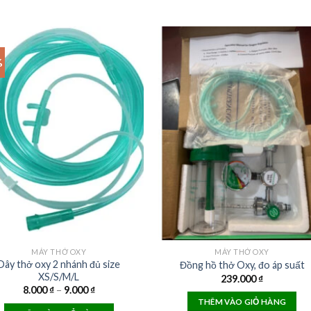
%
MÁY THỞ OXY
MÁY THỞ OXY
Dây thở oxy 2 nhánh đủ size
Đồng hồ thở Oxy, đo áp suất
XS/S/M/L
239.000
₫
8.000
₫
–
9.000
₫
THÊM VÀO GIỎ HÀNG