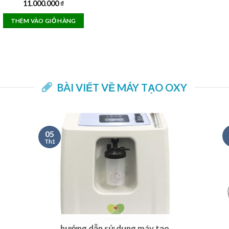
11.000.000
₫
THÊM VÀO GIỎ HÀNG
BÀI VIẾT VỀ MÁY TẠO OXY
05
Th1
hướng dẫn sử dụng máy tạo