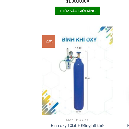
Rated
11.000.000
5.00
₫
out of 5
THÊM VÀO GIỎ HÀNG
-4%
MÁY THỞ OXY
Bình oxy 10Lit + Đồng hồ thở