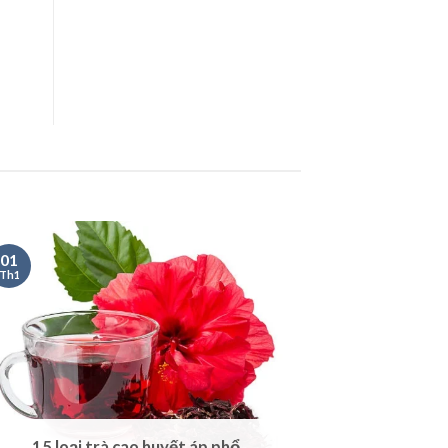
01
Th1
15 loại trà cao huyết áp phổ