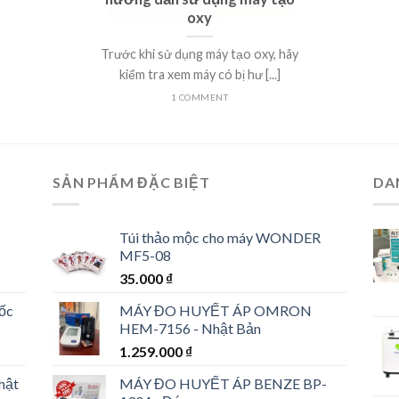
oxy
Trước khi sử dụng máy tạo oxy, hãy
kiểm tra xem máy có bị hư [...]
1 COMMENT
SẢN PHẨM ĐẶC BIỆT
DA
Túi thảo mộc cho máy WONDER
MF5-08
35.000
₫
uốc
MÁY ĐO HUYẾT ÁP OMRON
HEM-7156 - Nhật Bản
1.259.000
₫
hật
MÁY ĐO HUYẾT ÁP BENZE BP-