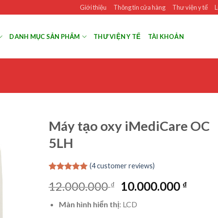
Giới thiệu
Thông tin cửa hàng
Thư viện y tế
L
DANH MỤC SẢN PHẨM
THƯ VIỆN Y TẾ
TÀI KHOẢN
Máy tạo oxy iMediCare OC
5LH
(
4
customer reviews)
Rated
1
5.00
Original
Curre
12.000.000
10.000.000
₫
₫
out of 5
based on
price
price
customer
Màn hình hiển thị
: LCD
was:
is:
rating