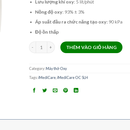
12.000.000 ₫.
10.00
Lưu lượng khí oxy
: 5 lít/phút
Nồng độ oxy
: 93% ± 3%
Áp suất đầu ra chức năng tạo oxy:
90 kPa
Độ ồn thấp
Máy tạo oxy iMediCare OC 5LH quantity
THÊM VÀO GIỎ HÀNG
Category:
Máy thở Oxy
Tags:
iMediCare
,
iMediCare OC 5LH