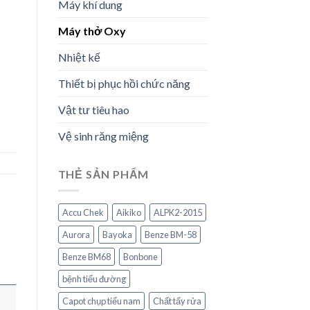
0.000 ₫.
Máy khí dung
Máy thở Oxy
Nhiệt kế
Thiết bị phục hồi chức năng
Vật tư tiêu hao
Vệ sinh răng miệng
THẺ SẢN PHẨM
Accu Chek
Aikiko
ALPK2-2015
Aurora
Bayoka
Benze BM-58
Benze BM68
Bonbone
bệnh tiểu đường
Capot chụp tiểu nam
Chất tẩy rửa