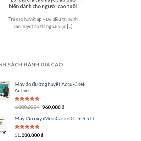
biến dành cho người cao tuổi
Trà cao huyết áp – Để điều trị bệnh
cao huyết áp thì ngoài việc [...]
NH SÁCH ĐÁNH GIÁ CAO
Máy đo đường huyết Accu-Chek
Active
Rated
5.00
Original
Current
1.300.000
₫
960.000
₫
out of 5
price
price
Máy tạo oxy iMediCare iOC-5LS 5 lít
was:
is:
1.300.000 ₫.
960.000 ₫.
Rated
5.00
11.000.000
₫
out of 5