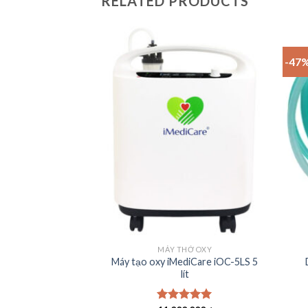
RELATED PRODUCTS
-47
MÁY THỞ OXY
Máy tạo oxy iMediCare iOC-5LS 5
lít