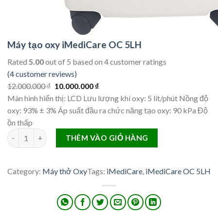
Máy tạo oxy iMediCare OC 5LH
Rated
5.00
out of 5 based on
4
customer ratings
(4 customer reviews)
O
C
12.000.000
₫
10.000.000
₫
r
u
Màn hình hiển thị: LCD Lưu lượng khí oxy: 5 lít/phút Nồng độ
i
r
oxy: 93% ± 3% Áp suất đầu ra chức năng tạo oxy: 90 kPa Độ
g
r
ồn thấp
Máy tạo oxy iMediCare OC 5LH quantity
i
e
THÊM VÀO GIỎ HÀNG
n
n
a
t
l
p
Category:
Máy thở Oxy
Tags:
iMediCare
, 
iMediCare OC 5LH
p
r
r
i
i
c