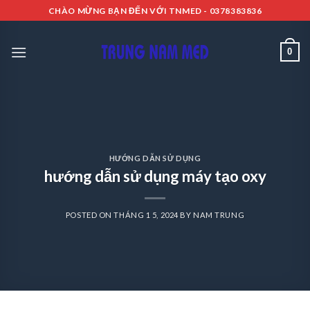
Skip
CHÀO MỪNG BẠN ĐẾN VỚI TNMED - 0378383836
to
content
0
HƯỚNG DẪN SỬ DỤNG
hướng dẫn sử dụng máy tạo oxy
POSTED ON
THÁNG 1 5, 2024
BY
NAM TRUNG