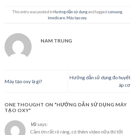
c
e
e
i
This entry was posted in
Hướng dẫn sử dụng
and tagged
consung
,
w
s
imedicare
,
Máy tạo oxy
.
a
:
s
1
:
0
NAM TRUNG
1
.
2
0
.
0
0
0
0
.
Hướng dẫn sử dụng đo huyết
Máy tạo oxy là gì?
0
0
áp cơ
.
0
0
0
ONE THOUGHT ON “
HƯỚNG DẪN SỬ DỤNG MÁY
0
TẠO OXY
”
0
₫
.
Vũ
says:
₫
Cảm ơn rất rõ ràng, có thêm video nữa thì tốt