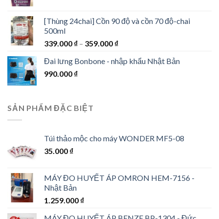
[Thùng 24chai] Cồn 90 độ và cồn 70 độ-chai
500ml
339.000
₫
–
359.000
₫
Đai lưng Bonbone - nhập khẩu Nhật Bản
990.000
₫
SẢN PHẨM ĐẶC BIỆT
Túi thảo mộc cho máy WONDER MF5-08
35.000
₫
MÁY ĐO HUYẾT ÁP OMRON HEM-7156 -
Nhật Bản
1.259.000
₫
MÁY ĐO HUYẾT ÁP BENZE BP-1304 - Đức