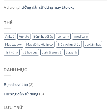
Vũ
trong
hướng dẫn sử dụng máy tạo oxy
THẺ
Anka2
Ankato
Bệnh huyết áp
consung
imedicare
Máy tạo oxy
Máy đó huyết áp cơ
Trà cao huyết áp
trà dâm bụt
Trà gừng
trà hoa cúc
trà trái sơn trà
trà xanh
DANH MỤC
Bệnh huyết áp
(3)
Hướng dẫn sử dụng
(5)
LƯU TRỮ