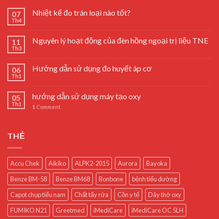
Nhiệt kế đo trán loại nào tốt?
07
Th4
Nguyên lý hoạt động của đèn hồng ngoại trị liệu TNE
11
Th3
Hướng dẫn sử dụng đo huyết áp cơ
06
Th1
hướng dẫn sử dụng máy tạo oxy
05
Th1
1
Comment
THẺ
Accu Chek
Aikiko
ALPK2-2015
Aurora
Bayoka
Benze BM-58
Benze BM68
Bonbone
bệnh tiểu đường
Capot chụp tiểu nam
Chất tẩy rửa
Cồn y tế
Dây thở oxy
FUMIKO N21
Greetmed
iMediCare
iMediCare OC 5LH