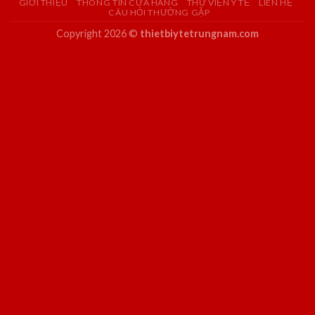
GIỚI THIỆU
THÔNG TIN CỬA HÀNG
THƯ VIỆN Y TẾ
LIÊN HỆ
CÂU HỎI THƯỜNG GẶP
Copyright 2026 ©
thietbiytetrungnam.com