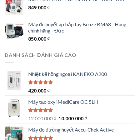
849.000
₫
Máy đo huyết áp bắp tay Benze BM68 - Hàng
chính hãng - Đức
850.000
₫
DANH SÁCH ĐÁNH GIÁ CAO
Nhiệt kế hồng ngoại KANEKO A200
Rated
5.00
420.000
₫
out of 5
Máy tạo oxy iMediCare OC 5LH
Rated
5.00
Original
Current
12.000.000
₫
10.000.000
₫
out of 5
price
price
Máy đo đường huyết Accu-Chek Active
was:
is:
12.000.000 ₫.
10.000.000 ₫.