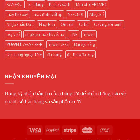
KANEKO
khí dung
Khí oxy sạch
Microlife FR1MF1
máy thở oxy
máy đo huyết áp
NE-C801
Nhiệt kế
Nhập khẩu Đức
Nhật Bản
Omron
Orbe
Oxy người bệnh
oxy y tế
phụ kiện máy huyết áp
TNE
Yuwell
YUWELL 7E-A / 7E-B
Yuwell 7F-5
Đai cột sống
Đèn hồng ngoại TNE
đai lưng
đái tháo đường
NHẬN KHUYẾN MẠI
Đăng ký nhận bản tin của chúng tôi để nhận thông báo về
doanh số bán hàng và sản phẩm mới.