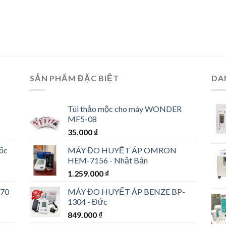
SẢN PHẨM ĐẶC BIỆT
DA
Túi thảo mộc cho máy WONDER
MF5-08
35.000
₫
uốc
MÁY ĐO HUYẾT ÁP OMRON
HEM-7156 - Nhật Bản
1.259.000
₫
 70
MÁY ĐO HUYẾT ÁP BENZE BP-
1304 - Đức
849.000
₫