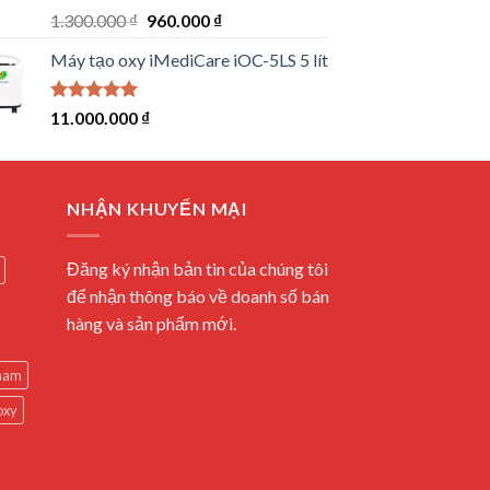
Rated
5.00
Original
Current
1.300.000
₫
960.000
₫
out of 5
price
price
Máy tạo oxy iMediCare iOC-5LS 5 lít
was:
is:
1.300.000 ₫.
960.000 ₫.
Rated
5.00
11.000.000
₫
out of 5
NHẬN KHUYẾN MẠI
Đăng ký nhận bản tin của chúng tôi
để nhận thông báo về doanh số bán
hàng và sản phẩm mới.
 nam
oxy