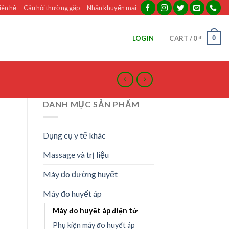
iên hệ
Câu hỏi thường gặp
Nhận khuyến mại
0
LOGIN
CART /
0
₫
DANH MỤC SẢN PHẨM
Dụng cụ y tế khác
Massage và trị liệu
Máy đo đường huyết
Máy đo huyết áp
Máy đo huyết áp điện tử
Phụ kiện máy đo huyết áp