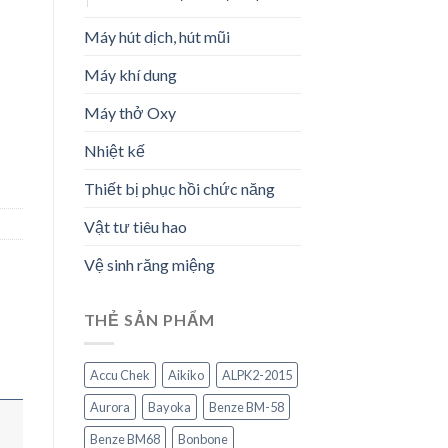
Máy hút dịch, hút mũi
Máy khí dung
Máy thở Oxy
Nhiệt kế
Thiết bị phục hồi chức năng
Vật tư tiêu hao
Vệ sinh răng miệng
THẺ SẢN PHẨM
Accu Chek
Aikiko
ALPK2-2015
Aurora
Bayoka
Benze BM-58
Benze BM68
Bonbone