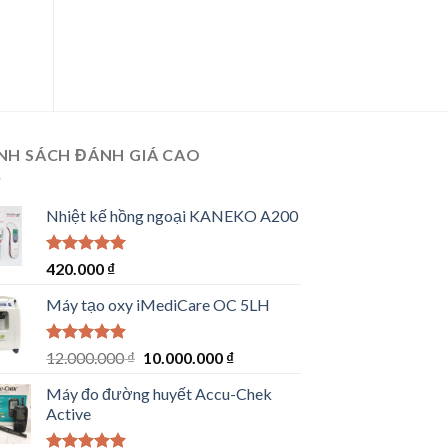
NH SÁCH ĐÁNH GIÁ CAO
Nhiệt kế hồng ngoại KANEKO A200
Rated
5.00
420.000
₫
out of 5
Máy tạo oxy iMediCare OC 5LH
Rated
5.00
Original
Current
12.000.000
₫
10.000.000
₫
out of 5
price
price
Máy đo đường huyết Accu-Chek
was:
is:
Active
12.000.000 ₫.
10.000.000 ₫.