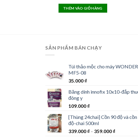
price
price
was:
is:
THÊM VÀO GIỎ HÀNG
1.400.000 ₫.
950.000 ₫.
SẢN PHẨM BÁN CHẠY
Túi thảo mộc cho máy WONDER
MF5-08
35.000
₫
Băng dính innofix 10x10-đắp th
đông y
109.000
₫
[Thùng 24chai] Cồn 90 độ và cồn
độ-chai 500ml
339.000
₫
–
359.000
₫