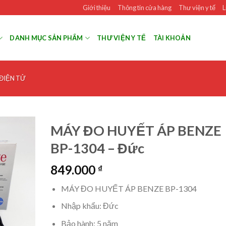
Giới thiệu
Thông tin cửa hàng
Thư viện y tế
L
DANH MỤC SẢN PHẨM
THƯ VIỆN Y TẾ
TÀI KHOẢN
 ĐIỆN TỬ
MÁY ĐO HUYẾT ÁP BENZE
BP-1304 – Đức
849.000
₫
MÁY ĐO HUYẾT ÁP BENZE BP-1304
Nhập khẩu: Đức
Bảo hành: 5 năm