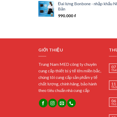
Đai lưng Bonbone - nhập khẩu N
Bản
990.000
₫
GIỚI THIỆU
THƯ
Trung Nam MED công ty chuyên
07
cung cấp thiết bị ý tế lớn miền bắc,
Th4
chúng tôi cung cấp sản phẩm y tế
chất lượng, chính hãng, bảo hành
11
Th3
theo tiêu chuẩn nhà cung cấp
06
Th1