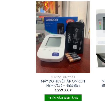
MÁY ĐO HUYẾT ÁP
MÁY ĐO HUYẾT ÁP OMRON
Má
HEM-7156 – Nhật Bản
B
1.259.000
₫
THÊM VÀO GIỎ HÀNG