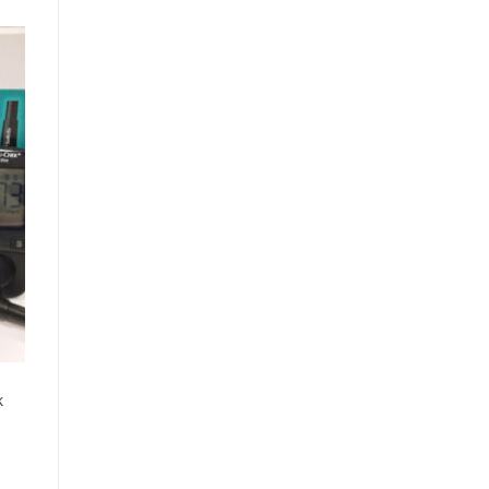
k
ent