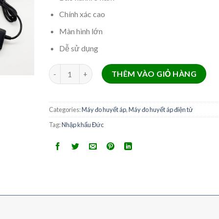
Chính xác cao
Màn hình lớn
Dễ sử dụng
MÁY ĐO HUYẾT ÁP BENZE BP-1304 - Đức quantity
THÊM VÀO GIỎ HÀNG
Categories:
Máy đo huyết áp
,
Máy đo huyết áp điện tử
Tag:
Nhập khẩu Đức