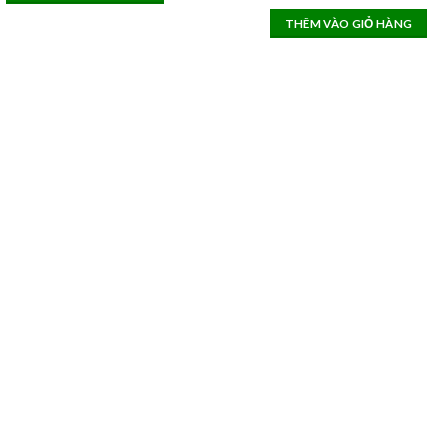
price
pric
out of 5
was:
is:
THÊM VÀO GIỎ HÀNG
1.300.000 ₫.
960.