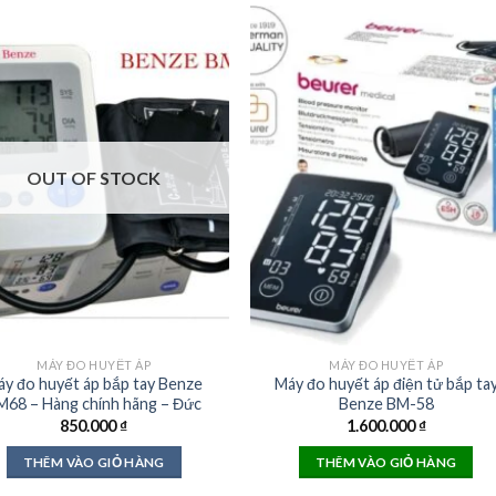
OUT OF STOCK
MÁY ĐO HUYẾT ÁP
MÁY ĐO HUYẾT ÁP
y đo huyết áp bắp tay Benze
Máy đo huyết áp điện tử bắp ta
M68 – Hàng chính hãng – Đức
Benze BM-58
850.000
₫
1.600.000
₫
THÊM VÀO GIỎ HÀNG
THÊM VÀO GIỎ HÀNG