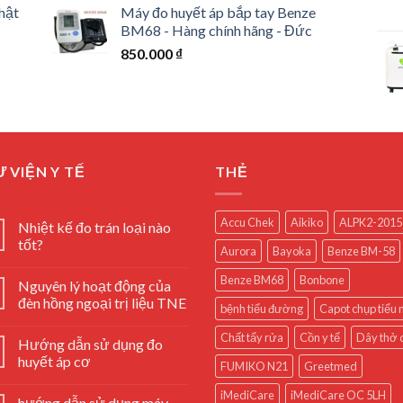
hật
Máy đo huyết áp bắp tay Benze
BM68 - Hàng chính hãng - Đức
850.000
₫
 VIỆN Y TẾ
THẺ
Accu Chek
Aikiko
ALPK2-2015
Nhiệt kế đo trán loại nào
tốt?
Aurora
Bayoka
Benze BM-58
Benze BM68
Bonbone
Nguyên lý hoạt động của
đèn hồng ngoại trị liệu TNE
bệnh tiểu đường
Capot chụp tiểu
Chất tẩy rửa
Cồn y tế
Dây thở 
Hướng dẫn sử dụng đo
huyết áp cơ
FUMIKO N21
Greetmed
iMediCare
iMediCare OC 5LH
hướng dẫn sử dụng máy