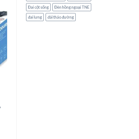
Đai cột sống
Đèn hồng ngoại TNE
đai lưng
đái tháo đường
y