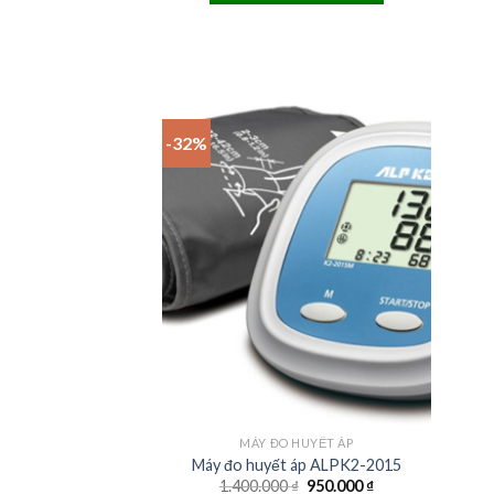
-32%
MÁY ĐO HUYẾT ÁP
Máy đo huyết áp ALPK2-2015
Original
Current
1.400.000
₫
950.000
₫