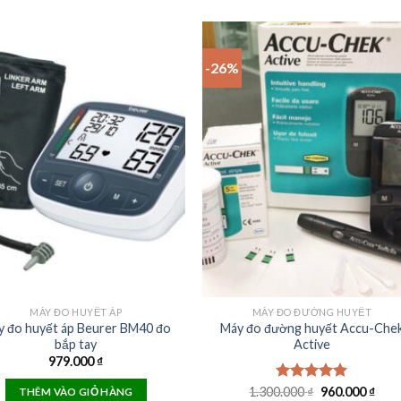
-26%
MÁY ĐO HUYẾT ÁP
MÁY ĐO ĐƯỜNG HUYẾT
 đo huyết áp Beurer BM40 đo
Máy đo đường huyết Accu-Che
bắp tay
Active
979.000
₫
Original
Curr
1.300.000
Rated
₫
5.00
960.000
₫
THÊM VÀO GIỎ HÀNG