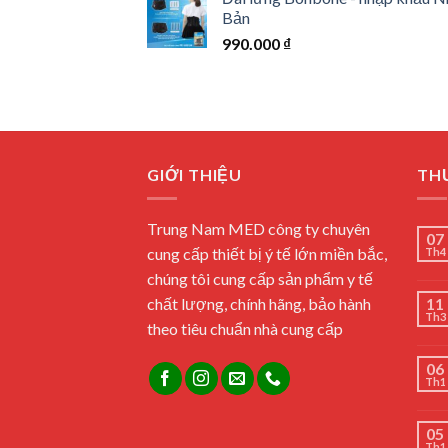
Bản
990.000
₫
GIỚI THIỆU
THƯ
Trung Nam MED công ty chuyên
07
cung cấp thiết bị ý tế lớn miền bắc,
Th4
chúng tôi cung cấp sản phẩm y tế
chất lượng, chính hãng, bảo hành
11
Th3
theo tiêu chuẩn nhà cung cấp
06
Th1
05
Th1