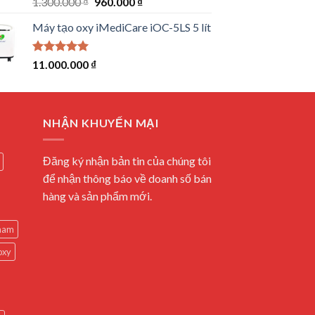
Original
Current
1.300.000
₫
960.000
₫
out of 5
price
price
Máy tạo oxy iMediCare iOC-5LS 5 lít
was:
is:
1.300.000 ₫.
960.000 ₫.
Rated
5.00
11.000.000
₫
out of 5
NHẬN KHUYẾN MẠI
Đăng ký nhận bản tin của chúng tôi
để nhận thông báo về doanh số bán
hàng và sản phẩm mới.
 nam
oxy