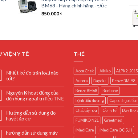
BM68 - Hàng chính hãng - Đức
850.000
₫
 VIỆN Y TẾ
THẺ
Accu Chek
Aikiko
ALPK2-2015
Nhiệt kế đo trán loại nào
tốt?
Aurora
Bayoka
Benze BM-58
Benze BM68
Bonbone
Nguyên lý hoạt động của
đèn hồng ngoại trị liệu TNE
bệnh tiểu đường
Capot chụp tiểu
Chất tẩy rửa
Cồn y tế
Dây thở 
Hướng dẫn sử dụng đo
huyết áp cơ
FUMIKO N21
Greetmed
iMediCare
iMediCare OC 5LH
hướng dẫn sử dụng máy