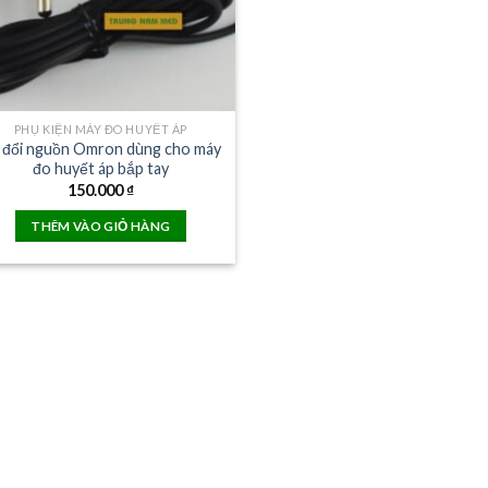
PHỤ KIỆN MÁY ĐO HUYẾT ÁP
 đổi nguồn Omron dùng cho máy
đo huyết áp bắp tay
150.000
₫
THÊM VÀO GIỎ HÀNG