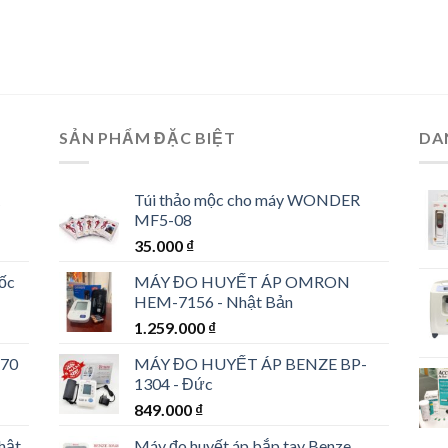
SẢN PHẨM ĐẶC BIỆT
DA
Túi thảo mộc cho máy WONDER
MF5-08
35.000
₫
uốc
MÁY ĐO HUYẾT ÁP OMRON
HEM-7156 - Nhật Bản
1.259.000
₫
 70
MÁY ĐO HUYẾT ÁP BENZE BP-
1304 - Đức
849.000
₫
hật
Máy đo huyết áp bắp tay Benze