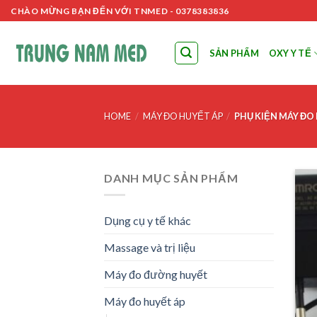
Skip
CHÀO MỪNG BẠN ĐẾN VỚI TNMED - 0378383836
to
content
SẢN PHẨM
OXY Y TẾ
HOME
/
MÁY ĐO HUYẾT ÁP
/
PHỤ KIỆN MÁY ĐO
DANH MỤC SẢN PHẨM
Dụng cụ y tế khác
Massage và trị liệu
Máy đo đường huyết
Máy đo huyết áp