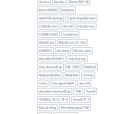
Aurora
Bayoka
Benze BM-58
Benze BM68
Bonbone
bệnh tiểu đường
Capot chụp tiểu nam
Chất tẩy rửa
Cồn y tế
Dây thở oxy
FUMIKO N21
Greetmed
iMediCare
iMediCare OC 5LH
KANEKO
khí dung
Khí oxy sạch
Microlife FR1MF1
máy thở oxy
máy đo huyết áp
NE-C801
Nhiệt kế
Nhập khẩu Đức
Nhật Bản
Omron
Orbe
Oxy người bệnh
oxy y tế
phụ kiện máy huyết áp
TNE
Yuwell
YUWELL 7E-A / 7E-B
Yuwell 7F-5
Đai cột sống
Đèn hồng ngoại TNE