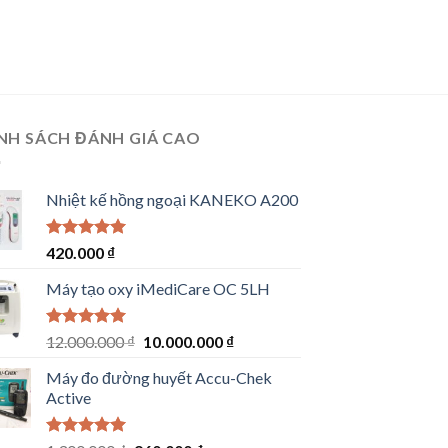
NH SÁCH ĐÁNH GIÁ CAO
Nhiệt kế hồng ngoại KANEKO A200
Rated
5.00
420.000
₫
out of 5
Máy tạo oxy iMediCare OC 5LH
Rated
5.00
Original
Current
12.000.000
₫
10.000.000
₫
out of 5
price
price
Máy đo đường huyết Accu-Chek
was:
is:
Active
12.000.000 ₫.
10.000.000 ₫.
Rated
5.00