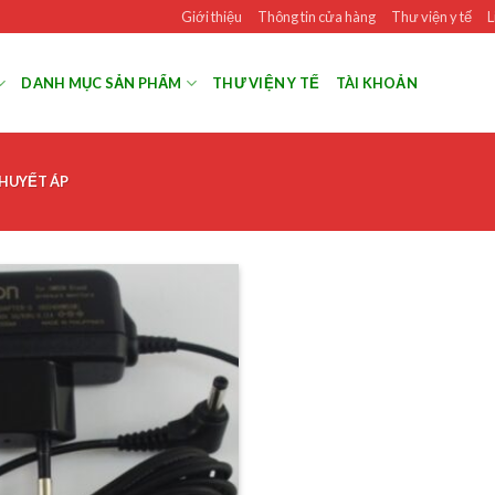
Giới thiệu
Thông tin cửa hàng
Thư viện y tế
L
DANH MỤC SẢN PHẨM
THƯ VIỆN Y TẾ
TÀI KHOẢN
 HUYẾT ÁP