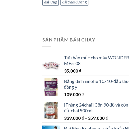
đai lưng
đái tháo đường
SẢN PHẨM BÁN CHẠY
Túi thảo mộc cho máy WONDER
MF5-08
35.000
₫
Băng dính innofix 10x10-đắp th
đông y
109.000
₫
[Thùng 24chai] Cồn 90 độ và cồn
độ-chai 500ml
339.000
₫
–
359.000
₫
Đai lưng Bonbone - nhập khẩu N