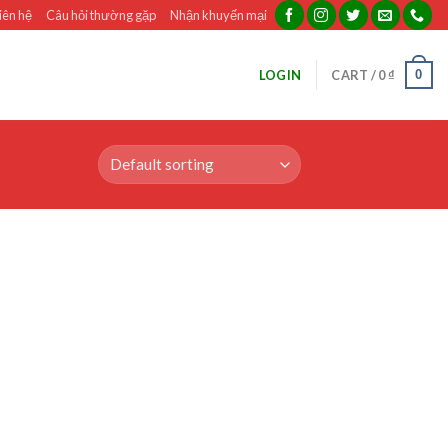
iên hệ
Câu hỏi thường gặp
Nhận khuyến mại
0
LOGIN
CART /
0
₫