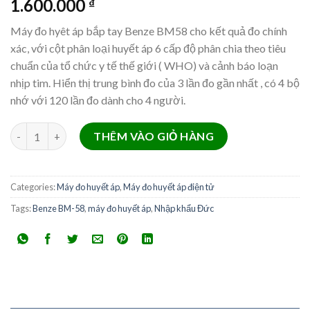
1.600.000
₫
Máy đo hyêt áp bắp tay Benze BM58 cho kết quả đo chính
xác, với cột phân loại huyết áp 6 cấp độ phân chia theo tiêu
chuẩn của tổ chức y tế thế giới ( WHO) và cảnh báo loạn
nhịp tim. Hiển thị trung bình đo của 3 lần đo gần nhất , có 4 bộ
nhớ với 120 lần đo dành cho 4 người.
Máy đo huyết áp điện tử bắp tay Benze BM-58 quantity
THÊM VÀO GIỎ HÀNG
Categories:
Máy đo huyết áp
,
Máy đo huyết áp điện tử
Tags:
Benze BM-58
,
máy đo huyết áp
,
Nhập khẩu Đức