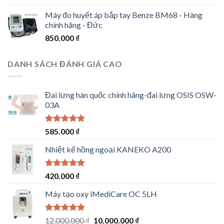
Máy đo huyết áp bắp tay Benze BM68 - Hàng
chính hãng - Đức
850.000
₫
DANH SÁCH ĐÁNH GIÁ CAO
Đai lưng hàn quốc chính hãng-đai lưng OSIS OSW-
03A
Rated
5.00
585.000
₫
out of 5
Nhiệt kế hồng ngoại KANEKO A200
Rated
5.00
420.000
₫
out of 5
Máy tạo oxy iMediCare OC 5LH
Rated
5.00
Original
Current
12.000.000
₫
10.000.000
₫