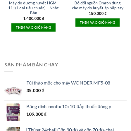
Máy đo đường huyết HGM-
Bộ đổi nguồn Omron dùng
111( Loại tiêu chuẩn) – Nhật
cho máy đo huyết áp bắp tay
Bản
150.000
₫
1.400.000
₫
THÊM VÀO GIỎ HÀNG
THÊM VÀO GIỎ HÀNG
SẢN PHẨM BÁN CHẠY
Túi thảo mộc cho máy WONDER MF5-08
35.000
₫
Băng dính innofix 10x10-đắp thuốc đông y
109.000
₫
[Thùng 24chai] Cồn 90 độ và cồn 70 độ-chai