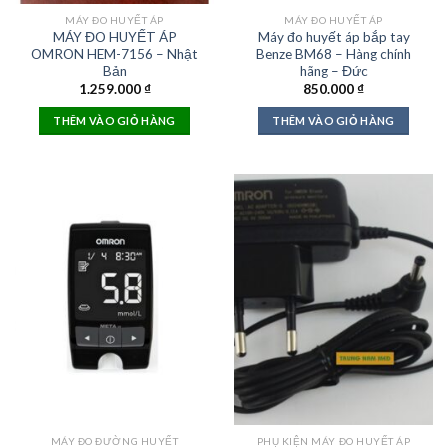
MÁY ĐO HUYẾT ÁP
MÁY ĐO HUYẾT ÁP
MÁY ĐO HUYẾT ÁP
Máy đo huyết áp bắp tay
OMRON HEM-7156 – Nhật
Benze BM68 – Hàng chính
Bản
hãng – Đức
1.259.000
₫
850.000
₫
THÊM VÀO GIỎ HÀNG
THÊM VÀO GIỎ HÀNG
MÁY ĐO ĐƯỜNG HUYẾT
PHỤ KIỆN MÁY ĐO HUYẾT ÁP