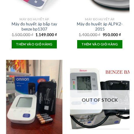
MÁY ĐO HUYẾT ÁP
MÁY ĐO HUYẾT ÁP
Máy đo huyết áp bắp tay
Máy đo huyết áp ALPK2-
benze bp1307
2015
Original
Current
Original
Curren
1.500.000
₫
1.149.000
₫
1.400.000
₫
950.000
₫
price
price
price
price
was:
is:
was:
is:
THÊM VÀO GIỎ HÀNG
THÊM VÀO GIỎ HÀNG
1.500.000 ₫.
1.149.000 ₫.
1.400.000 ₫.
950.000
OUT OF STOCK