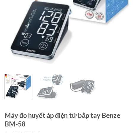
Máy đo huyết áp điện tử bắp tay Benze
BM-58