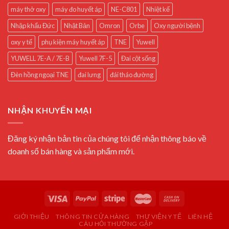
máy thở oxy
máy đo huyết áp
NE-C801
Nhiệt kế
Nhập khẩu Đức
Nhật Bản
Omron
Orbe
Oxy người bệnh
oxy y tế
phụ kiện máy huyết áp
TNE
Yuwell
YUWELL 7E-A / 7E-B
Yuwell 7F-5
Đai cột sống
Đèn hồng ngoại TNE
đai lưng
đái tháo đường
NHẬN KHUYẾN MẠI
Đăng ký nhận bản tin của chúng tôi để nhận thông báo về
doanh số bán hàng và sản phẩm mới.
GIỚI THIỆU
THÔNG TIN CỬA HÀNG
THƯ VIỆN Y TẾ
LIÊN HỆ
CÂU HỎI THƯỜNG GẶP