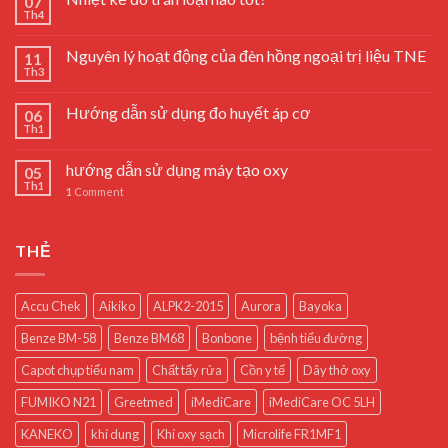
07
Th4
Nguyên lý hoạt động của đèn hồng ngoại trị liệu TNE
11
Th3
Hướng dẫn sử dụng đo huyết áp cơ
06
Th1
hướng dẫn sử dụng máy tạo oxy
05
Th1
1
Comment
THẺ
Accu Chek
Aikiko
ALPK2-2015
Aurora
Bayoka
Benze BM-58
Benze BM68
Bonbone
bệnh tiểu đường
Capot chụp tiểu nam
Chất tẩy rửa
Cồn y tế
Dây thở oxy
FUMIKO N21
Greetmed
iMediCare
iMediCare OC 5LH
KANEKO
khí dung
Khí oxy sạch
Microlife FR1MF1