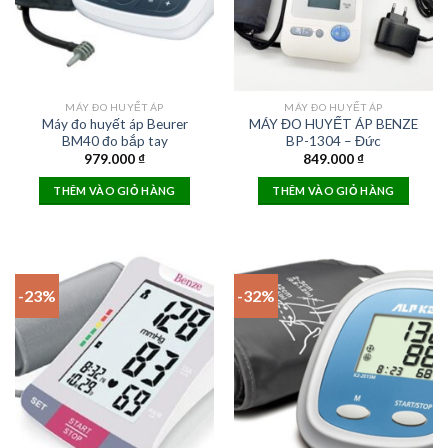
MÁY ĐO HUYẾT ÁP
MÁY ĐO HUYẾT ÁP
Máy đo huyết áp Beurer
MÁY ĐO HUYẾT ÁP BENZE
BM40 đo bắp tay
BP-1304 – Đức
979.000
₫
849.000
₫
THÊM VÀO GIỎ HÀNG
THÊM VÀO GIỎ HÀNG
-23%
-32%